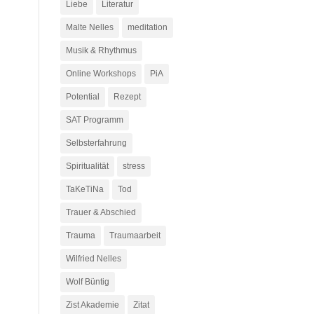
Liebe
Literatur
Malte Nelles
meditation
Musik & Rhythmus
Online Workshops
PiA
Potential
Rezept
SAT Programm
Selbsterfahrung
Spiritualität
stress
TaKeTiNa
Tod
Trauer & Abschied
Trauma
Traumaarbeit
Wilfried Nelles
Wolf Büntig
Zist Akademie
Zitat