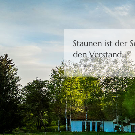
Staunen ist der 
den Verstand.
Wolf Büntig
Bewusstheit gibt 
Moshé Feldenkrais