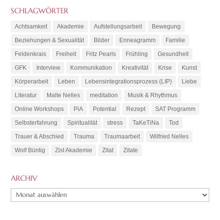
SCHLAGWÖRTER
Achtsamkeit
Akademie
Aufstellungsarbeit
Bewegung
Beziehungen & Sexualität
Bilder
Enneagramm
Familie
Feldenkrais
Freiheit
Fritz Pearls
Frühling
Gesundheit
GFK
Interview
Kommunikation
Kreativität
Krise
Kunst
Körperarbeit
Leben
Lebensintegrationsprozess (LIP)
Liebe
Literatur
Malte Nelles
meditation
Musik & Rhythmus
Online Workshops
PiA
Potential
Rezept
SAT Programm
Selbsterfahrung
Spiritualität
stress
TaKeTiNa
Tod
Trauer & Abschied
Trauma
Traumaarbeit
Wilfried Nelles
Wolf Büntig
Zist Akademie
Zitat
Zitate
ARCHIV
ARCHIV