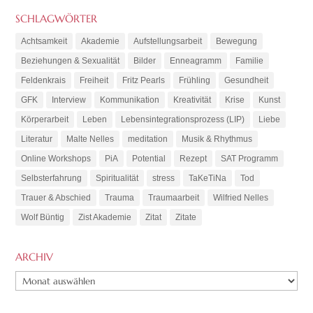
SCHLAGWÖRTER
Achtsamkeit
Akademie
Aufstellungsarbeit
Bewegung
Beziehungen & Sexualität
Bilder
Enneagramm
Familie
Feldenkrais
Freiheit
Fritz Pearls
Frühling
Gesundheit
GFK
Interview
Kommunikation
Kreativität
Krise
Kunst
Körperarbeit
Leben
Lebensintegrationsprozess (LIP)
Liebe
Literatur
Malte Nelles
meditation
Musik & Rhythmus
Online Workshops
PiA
Potential
Rezept
SAT Programm
Selbsterfahrung
Spiritualität
stress
TaKeTiNa
Tod
Trauer & Abschied
Trauma
Traumaarbeit
Wilfried Nelles
Wolf Büntig
Zist Akademie
Zitat
Zitate
ARCHIV
ARCHIV